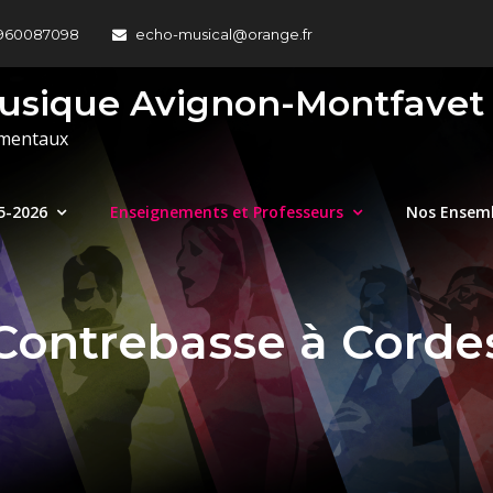
960087098
echo-musical@orange.fr
Musique Avignon-Montfavet
umentaux
5-2026
Enseignements et Professeurs
Nos Ensem
Contrebasse à Corde